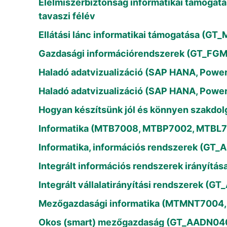
Élelmiszerbiztonság informatikai támog
tavaszi félév
Ellátási lánc informatikai támogatása (G
Gazdasági információrendszerek (GT_FGM
Haladó adatvizualizáció (SAP HANA, Po
Haladó adatvizualizáció (SAP HANA, Pow
Hogyan készítsünk jól és könnyen szakd
Informatika (MTB7008, MTBP7002, MTBL
Informatika, információs rendszerek (G
Integrált információs rendszerek irányít
Integrált vállalatirányítási rendszerek
Mezőgazdasági informatika (MTMNT7004,
Okos (smart) mezőgazdaság (GT_AADN04