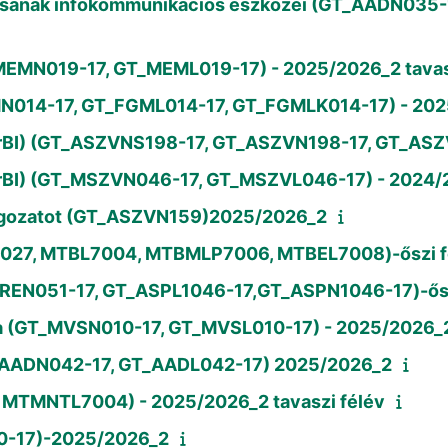
atásának infokommunikációs eszközei (GT_AADN03
T_MEMN019-17, GT_MEML019-17) - 2025/2026_2 tavas
N014-17, GT_FGML014-17, GT_FGMLK014-17) - 2025
werBI) (GT_ASZVNS198-17, GT_ASZVN198-17, GT_AS
erBI) (GT_MSZVN046-17, GT_MSZVL046-17) - 2024/2
olgozatot (GT_ASZVN159)2025/2026_2
7027, MTBL7004, MTBMLP7006, MTBEL7008)-őszi f
T_AREN051-17, GT_ASPL1046-17,GT_ASPN1046-17)-ős
ása (GT_MVSN010-17, GT_MVSL010-17) - 2025/2026_2
 (GT_AADN042-17, GT_AADL042-17) 2025/2026_2
 MTMNTL7004) - 2025/2026_2 tavaszi félév
0-17)-2025/2026_2