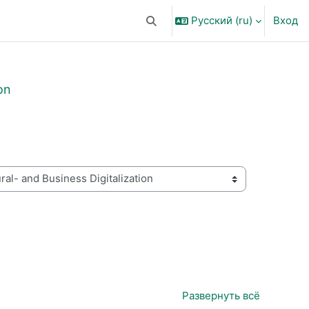
Русский ‎(ru)‎
Вход
Изменить данные поисковой ст
on
Развернуть всё