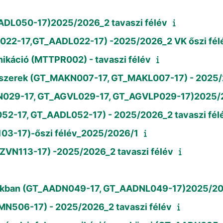
ADL050-17)2025/2026_2 tavaszi félév
N022-17,GT_AADL022-17) -2025/2026_2 VK őszi fél
ikáció (MTTPR002) - tavaszi félév
ndszerek (GT_MAKN007-17, GT_MAKL007-17) - 2025/2
GVN029-17, GT_AGVL029-17, GT_AGVLP029-17)2025/2
052-17, GT_AADL052-17) - 2025/2026_2 tavaszi fél
103-17)-őszi félév_2025/2026/1
ASZVN113-17) -2025/2026_2 tavaszi félév
matokban (GT_AADN049-17, GT_AADNL049-17)2025/2
N506-17) - 2025/2026_2 tavaszi félév