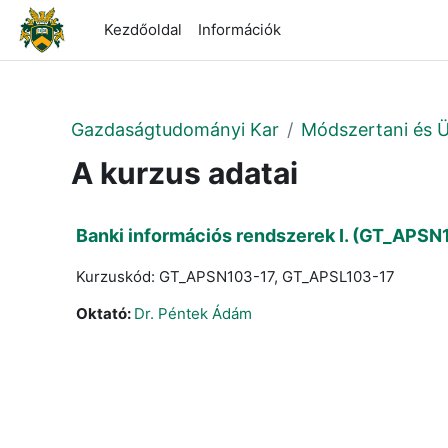
Tovább a fő tartalomhoz
Kezdőoldal
Információk
Gazdaságtudományi Kar
Módszertani és Üz
A kurzus adatai
Banki információs rendszerek I. (GT_APSN
Kurzuskód: GT_APSN103-17, GT_APSL103-17
Oktató:
Dr. Péntek Ádám