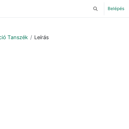
Belépés
Keresési bemeneti
áció Tanszék
Leírás