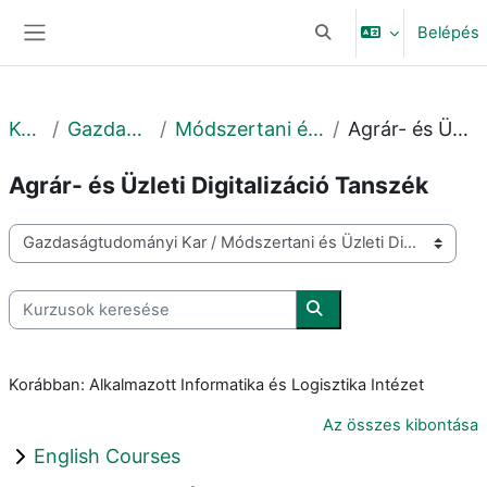
Tovább a fő tartalomhoz
Belépés
Keresési bemeneti adat
Oldalpanel
Kurzusok
Gazdaságtudományi Kar
Módszertani és Üzleti Digitalizáció Intézet
Agrár- és Üzleti Digitalizáció Tanszék
Agrár- és Üzleti Digitalizáció Tanszék
Kurzuskategóriák
Kurzusok keresése
Kurzusok keresése
Korábban: Alkalmazott Informatika és Logisztika Intézet
Az összes kibontása
English Courses