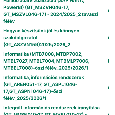
Haladó adatvizualizáció (SAP HANA,
PowerBI) (GT_MSZVN046-17,
GT_MSZVL046-17) - 2024/2025_2 tavaszi
félév
Hogyan készítsünk jól és könnyen
szakdolgozatot
(GT_ASZVN159)2025/2026_2
Informatika (MTB7008, MTBP7002,
MTBL7027, MTBL7004, MTBMLP7006,
MTBEL7008)-őszi félév_2025/2026/1
Informatika, információs rendszerek
(GT_AREN051-17, GT_ASPL1046-
17,GT_ASPN1046-17)-őszi
félév_2025/2026/1
Integrált információs rendszerek irányítása
(GT_MVSN010-17, GT_MVSL010-17) -