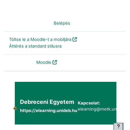
Nincs bejelentkezve. (
Belépés
)
Töltse le a Moodle-t a mobiljára
Áttérés a standard stílusra
Szolgáltatja a
Moodle
Debreceni Egyetem
Kapcsolat:
elearning@metk.unideb.h
https://elearning.unideb.hu