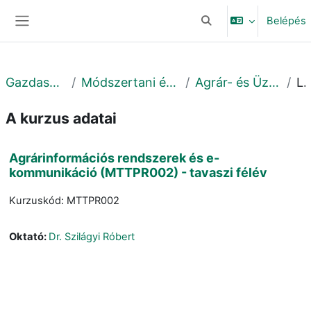
Tovább a fő tartalomhoz
Belépés
Keresési bemeneti adat
Oldalpanel
Gazdaságtudományi Kar
Módszertani és Üzleti Digitalizáció Intézet
Agrár- és Üzleti Digitalizáció Tanszék
Leír
A kurzus adatai
Agrárinformációs rendszerek és e-
kommunikáció (MTTPR002) - tavaszi félév
Kurzuskód: MTTPR002
Oktató:
Dr. Szilágyi Róbert