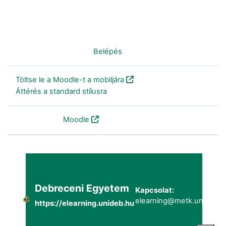
Nincs bejelentkezve. (
Belépés
)
Töltse le a Moodle-t a mobiljára
Áttérés a standard stílusra
Szolgáltatja a
Moodle
Debreceni Egyetem
Kapcsolat:
elearning@metk.unideb.h
https://elearning.unideb.hu