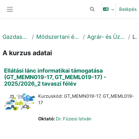
Tovább a fő tartalomhoz
Belépés
Keresési bemeneti adat
Oldalpanel
Gazdaságtudományi Kar
Módszertani és Üzleti Digitalizáció Intézet
Agrár- és Üzleti Digitalizáció Tanszék
Leír
A kurzus adatai
Ellátási lánc informatikai támogatása
(GT_MEMN019-17, GT_MEML019-17) -
2025/2026_2 tavaszi félév
Kurzuskód: GT_MEMN019-17, GT_MEML019-
17
Oktató:
Dr. Füzesi István