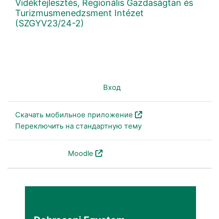
Vidékfejlesztés, Regionális Gazdaságtan és
Turizmusmenedzsment Intézet
(SZGYV23/24-2)
Вы не вошли в систему (
Вход
)
Скачать мобильное приложение
Переключить на стандартную тему
На платформе
Moodle