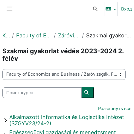
Перейти к основному содержанию
Вход
Изменить данные 
Боковая панель
Курсы
Faculty of Economics and Business
Záróvizsgák, Felvételik
Szakmai gyakorlat védés 2023-2024 2. félév
Szakmai gyakorlat védés 2023-2024 2.
félév
Категории курсов
Поиск курса
Поиск курса
Развернуть всё
Alkalmazott Informatika és Logisztika Intézet
(SZGYV23/24-2)
Egészségügyi gazdasági és menedzsment