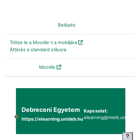
Nincs bejelentkezve. (
Belépés
)
Töltse le a Moodle-t a mobiljára
Áttérés a standard stílusra
Szolgáltatja a
Moodle
Debreceni Egyetem
Kapcsolat:
elearning@metk.unideb.h
https://elearning.unideb.hu