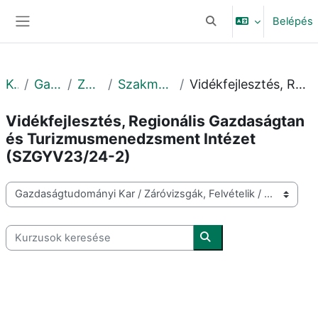
Tovább a fő tartalomhoz
Belépés
Keresési bemeneti adat
Oldalpanel
Kurzusok
Gazdaságtudományi Kar
Záróvizsgák, Felvételik
Szakmai gyakorlat védés 2023-2024 2. félév
Vidékfejlesztés, Regionális Gazdaságtan és Turizmusmenedzsment Intézet (SZGYV23/24-2)
Vidékfejlesztés, Regionális Gazdaságtan
és Turizmusmenedzsment Intézet
(SZGYV23/24-2)
Kurzuskategóriák
Kurzusok keresése
Kurzusok keresése