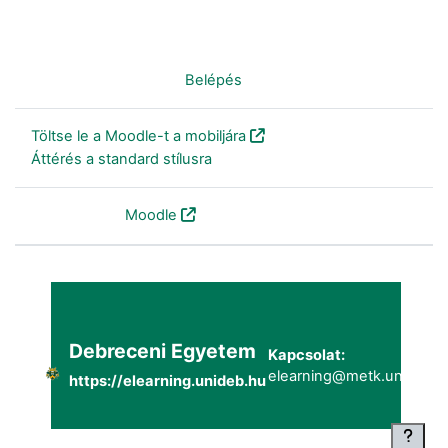
Nincs bejelentkezve. (
Belépés
)
Töltse le a Moodle-t a mobiljára
Áttérés a standard stílusra
Szolgáltatja a
Moodle
Debreceni Egyetem
Kapcsolat:
elearning@metk.unideb.h
https://elearning.unideb.hu