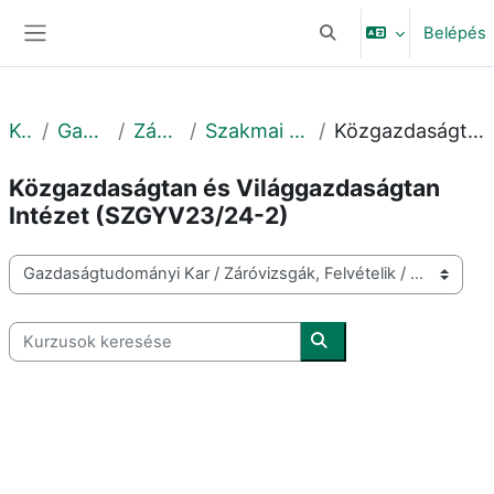
Tovább a fő tartalomhoz
Belépés
Keresési bemeneti adat
Oldalpanel
Kurzusok
Gazdaságtudományi Kar
Záróvizsgák, Felvételik
Szakmai gyakorlat védés 2023-2024 2. félév
Közgazdaságtan és Világgazdaságtan Intézet (SZGYV23/24-2)
Közgazdaságtan és Világgazdaságtan
Intézet (SZGYV23/24-2)
Kurzuskategóriák
Kurzusok keresése
Kurzusok keresése