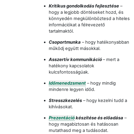
Kritikus gondolkodás fejlesztése
–
hogy a legjobb döntéseket hozd
, és
k
önnyedén megkülönböztesd a hiteles
információkat a félrevezető
tartalmaktól.
Csoportmunka
– hogy hatéko
nyabban
működj együtt másokkal.
Asszertív kommunikáció
– mert a
hatékony kapcsolatok
kulcsfontosságúak.
Időmenedzsment
– hogy mindig
mindenre legyen időd.
S
tresszkezelés
– hogy kezelni tudd a
kihívásokat.
Prezentáció
készítése és előadása
–
hogy magabiztosan és hatás
osan
mutathasd
meg a tudásodat.