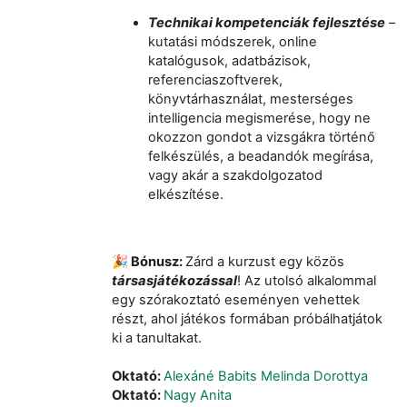
Technikai kompetenciák
fejlesztése
–
kutatási módszerek,
online
katalógusok,
adatbázisok,
referencia
szoft
verek,
könyvtárhasználat, mesterséges
intelligencia megismerése, hogy ne
okozzon gondot a vizsgákra történő
felkészülés, a
beadandók
megírása,
vagy akár a szakdolgozatod
elkészítése.
🎉
Bónusz:
Zárd a kurzust egy közös
társasjátékozással
!
Az utolsó alkalommal
egy szórakoztató eseményen vehettek
részt, ahol játékos formában próbálhatjátok
ki a tanultakat.
Oktató:
Alexáné Babits Melinda Dorottya
Oktató:
Nagy Anita