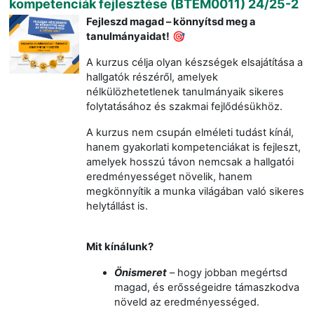
kompetenciák fejlesztése (BTEM0011) 24/25-2
Fejleszd magad –
könnyítsd
meg a
tanulmányaidat!
🎯
A kurzus célja olyan
készségek elsajátítása a
hallgatók részéről, amelyek
nélkülözhetetlenek tanulmányaik sikeres
folytatásához és szakmai fejlődésükhöz.
A kurzus nem csupán elméleti tudást kínál,
hanem gyakorlati kompetenciákat is fejleszt,
amelyek hosszú távon nemcsak a hallgatói
eredményességet növelik, hanem
megkönnyítik a munka világában való sikeres
helytállást is.
Mit kínálunk?
Önismeret
– hogy jobban megértsd
magad,
és erősségeidre támaszkodva
növeld az eredményességed.