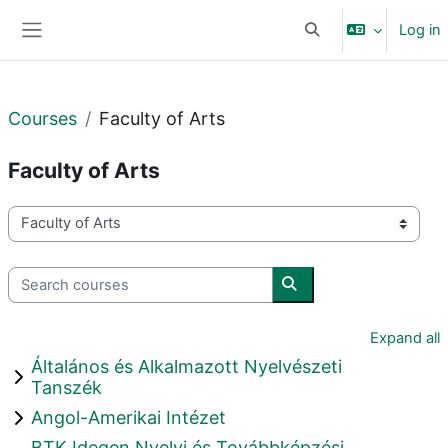
Skip to main content
Log in
Toggle search input
Side panel
Courses
Faculty of Arts
Faculty of Arts
Course categories
Search courses
Search courses
Expand all
Általános és Alkalmazott Nyelvészeti
Tanszék
Angol-Amerikai Intézet
BTK Idegen Nyelvi és Továbbképzési