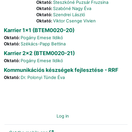
Oktató:
Steszkóné Puzsár Fruzsina
Oktató:
Szabóné Nagy Éva
Oktató:
Szendrei László
Oktató:
Viktor Csenge Vivien
Karrier 1x1 (BTEM0020-20)
Oktató:
Pogány Emese Ildikó
Oktató:
Székács-Papp Bettina
Karrier 2x2 (BTEM0020-21)
Oktató:
Pogány Emese Ildikó
Kommunikációs készségek fejlesztése - RRF
Oktató:
Dr. Polonyi Tünde Éva
You are not logged in. (
Log in
)