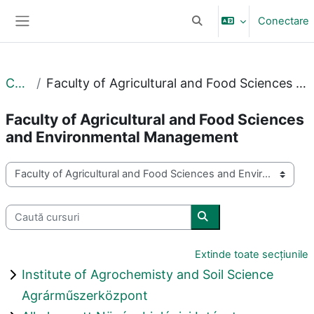
Sari la conţinutul principal
Conectare
Afișați căutarea
Panou lateral
Cursuri
Faculty of Agricultural and Food Sciences and Environmental Management
Faculty of Agricultural and Food Sciences
and Environmental Management
Categorii curs
Caută cursuri
Caută cursuri
Extinde toate secțiunile
Institute of Agrochemisty and Soil Science
Agrárműszerközpont