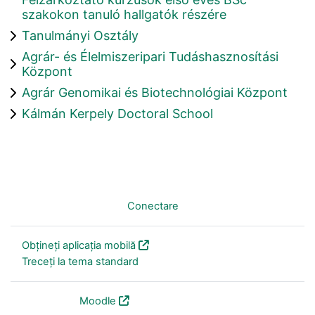
szakokon tanuló hallgatók részére
Tanulmányi Osztály
Agrár- és Élelmiszeripari Tudáshasznosítási
Központ
Agrár Genomikai és Biotechnológiai Központ
Kálmán Kerpely Doctoral School
Nu sunteți conectat. (
Conectare
)
Obțineți aplicația mobilă
Treceți la tema standard
Furnizat de
Moodle