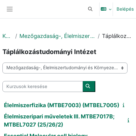
Tovább a fő tartalomhoz
Belépés
Keresési bemeneti adat
Oldalpanel
Kurzusok
Mezőgazdaság-, Élelmiszertudományi és Környezetgazdálkodási Kar
Táplálkozástudományi Intézet
Táplálkozástudományi Intézet
Kurzuskategóriák
Kurzusok keresése
Kurzusok keresése
Élelmiszerfizika (MTBE7003) (MTBEL7005)
Élelmiszeripari műveletek III. MTBE7017B;
MTBEL7027 (25/26/2)
Essential Molecular cell biology