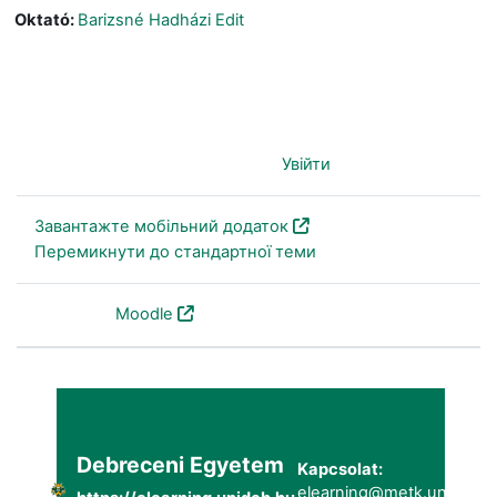
Oktató:
Barizsné Hadházi Edit
Ви не пройшли ідентифікацію (
Увійти
)
Завантажте мобільний додаток
Перемикнути до стандартної теми
На основі
Moodle
Debreceni Egyetem
Kapcsolat:
elearning@metk.unideb.h