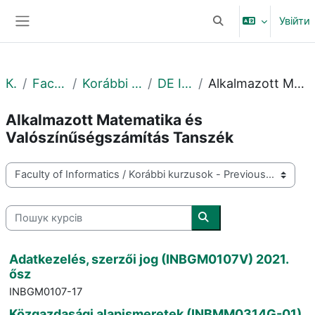
Перейти до головного вмісту
Увійти
Переключити введе
Бокова панель
Курси
Faculty of Informatics
Korábbi kurzusok - Previous courses
DE IK - 2021. ősz - Fall
Alkalmazott Matematika és Valószínűségszámítás Tanszék
Alkalmazott Matematika és
Valószínűségszámítás Tanszék
Категорії курсів
Пошук курсів
Пошук курсів
Adatkezelés, szerzői jog (INBGM0107V) 2021.
ősz
INBGM0107-17
Közgazdasági alapismeretek (INBMM0314G-01)