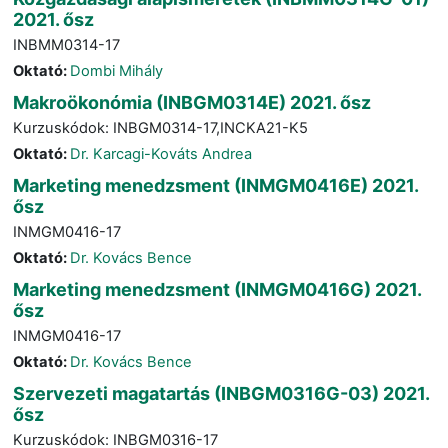
2021. ősz
INBMM0314-17
Oktató:
Dombi Mihály
Makroökonómia (INBGM0314E) 2021. ősz
Kurzuskódok: INBGM0314-17,INCKA21-K5
Oktató:
Dr. Karcagi-Kováts Andrea
Marketing menedzsment (INMGM0416E) 2021.
ősz
INMGM0416-17
Oktató:
Dr. Kovács Bence
Marketing menedzsment (INMGM0416G) 2021.
ősz
INMGM0416-17
Oktató:
Dr. Kovács Bence
Szervezeti magatartás (INBGM0316G-03) 2021.
ősz
Kurzuskódok: INBGM0316-17