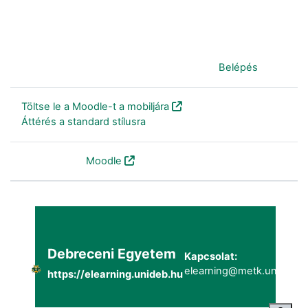
Jelenleg vendégként van bejelentkezve (
Belépés
)
Töltse le a Moodle-t a mobiljára
Áttérés a standard stílusra
Szolgáltatja a
Moodle
Debreceni Egyetem
Kapcsolat:
elearning@metk.unideb.h
https://elearning.unideb.hu