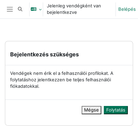
Tovább a fő tartalomhoz
Jelenleg vendégként van
Belépés
Keresési bemeneti adatok váltása
bejelentkezve
Oldalpanel
Bejelentkezés szükséges
Vendégek nem érik el a felhasználói profilokat. A
folytatáshoz jelentkezzen be teljes felhasználói
fiókadatokkal.
Mégse
Folytatás