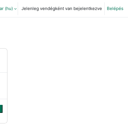
 ‎(hu)‎
Jelenleg vendégként van bejelentkezve
Belépés
eti adatok váltása
s