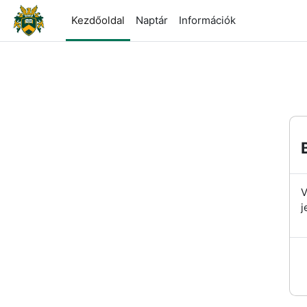
Tovább a fő tartalomhoz
Kezdőoldal
Naptár
Információk
V
j