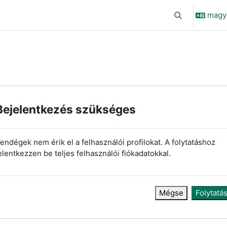
magyar
Keresési bemen
Bejelentkezés szükséges
endégek nem érik el a felhasználói profilokat. A folytatáshoz
elentkezzen be teljes felhasználói fiókadatokkal.
Mégse
Folytatá