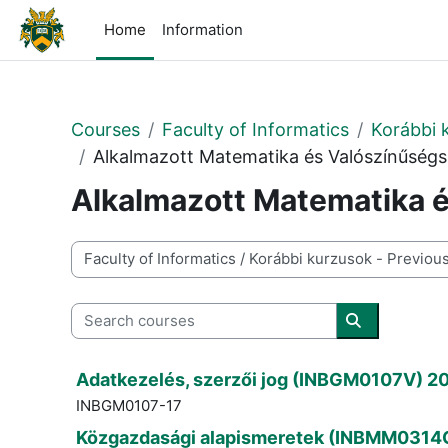
Skip to main content
Home
Information
Courses
Faculty of Informatics
Korábbi 
Alkalmazott Matematika és Valószínűség
Alkalmazott Matematika 
Course categories
Search courses
Search cour
Adatkezelés, szerzői jog (INBGM0107V) 20
INBGM0107-17
Közgazdasági alapismeretek (INBMM0314G