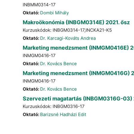
INBMM0314-17
Oktató:
Dombi Mihály
Makroökonómia (INBGM0314E) 2021. ősz
Kurzuskódok: INBGM0314-17,INCKA21-K5
Oktató:
Dr. Karcagi-Kováts Andrea
Marketing menedzsment (INMGM0416E) 20
INMGM0416-17
Oktató:
Dr. Kovács Bence
Marketing menedzsment (INMGM0416G) 2
INMGM0416-17
Oktató:
Dr. Kovács Bence
Szervezeti magatartás (INBGM0316G-03) 
Kurzuskódok: INBGM0316-17
Oktató:
Barizsné Hadházi Edit