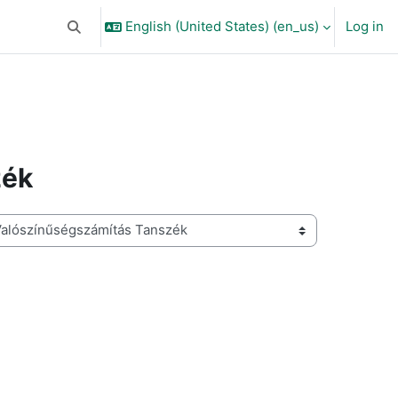
English (United States) ‎(en_us)‎
Log in
Toggle search input
zék