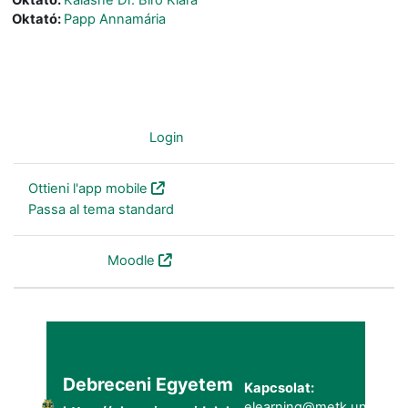
Oktató:
Papp Annamária
Non sei collegato. (
Login
)
Ottieni l'app mobile
Passa al tema standard
Powered by
Moodle
Debreceni Egyetem
Kapcsolat:
elearning@metk.unideb.h