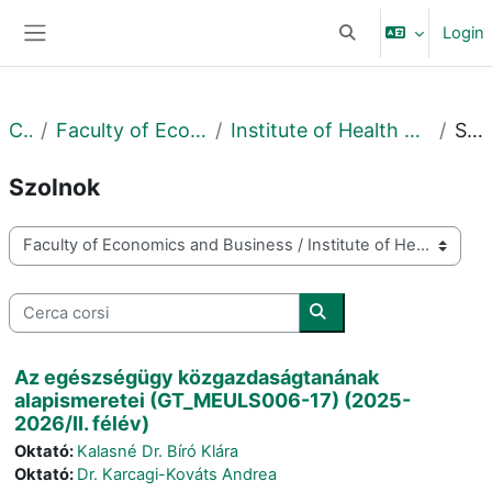
Vai al contenuto principale
Login
Attiva/disattiva input
Pannello laterale
Corsi
Faculty of Economics and Business
Institute of Health Economy and Management
Szolnok
Szolnok
Categorie di corso
Cerca corsi
Cerca corsi
Az egészségügy közgazdaságtanának
alapismeretei (GT_MEULS006-17) (2025-
2026/II. félév)
Oktató:
Kalasné Dr. Bíró Klára
Oktató:
Dr. Karcagi-Kováts Andrea