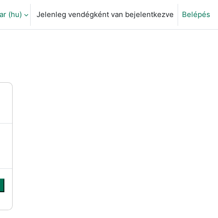
 ‎(hu)‎
Jelenleg vendégként van bejelentkezve
Belépés
eti adatok váltása
s