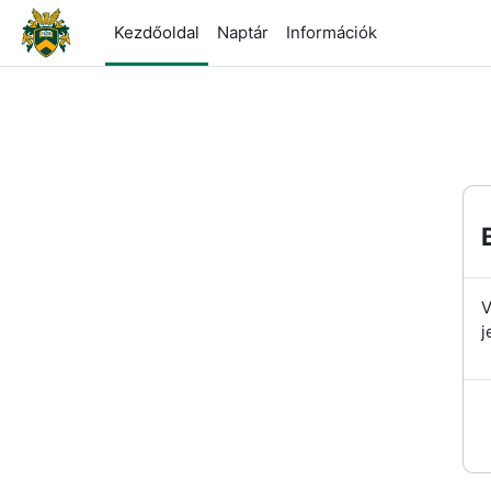
Tovább a fő tartalomhoz
Kezdőoldal
Naptár
Információk
V
j