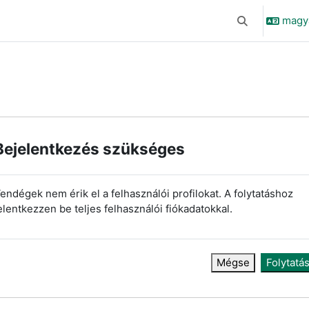
magyar
Keresési bemen
Bejelentkezés szükséges
endégek nem érik el a felhasználói profilokat. A folytatáshoz
elentkezzen be teljes felhasználói fiókadatokkal.
Mégse
Folytatá