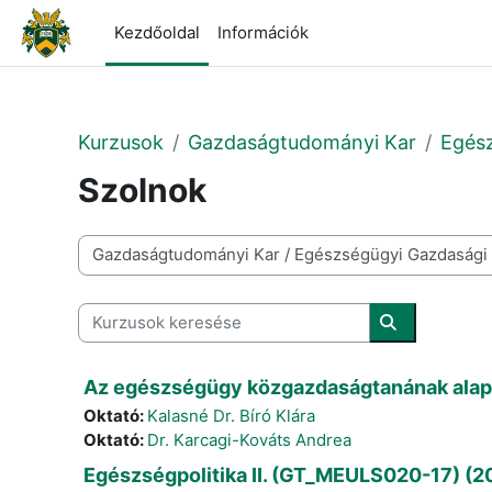
Tovább a fő tartalomhoz
Kezdőoldal
Információk
Kurzusok
Gazdaságtudományi Kar
Egés
Szolnok
Kurzuskategóriák
Kurzusok keresése
Kurzusok ke
Az egészségügy közgazdaságtanának alapi
Oktató:
Kalasné Dr. Bíró Klára
Oktató:
Dr. Karcagi-Kováts Andrea
Egészségpolitika II. (GT_MEULS020-17) (20