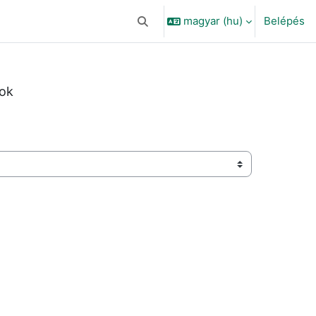
magyar ‎(hu)‎
Belépés
Keresési bemeneti adatok váltása
ok