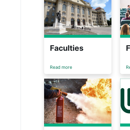
Faculties
F
Read more
R