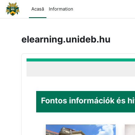
Sari la conţinutul principal
Acasă
Information
elearning.unideb.hu
Fontos információk és h