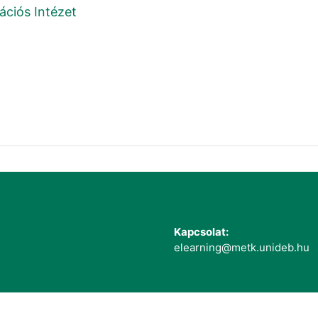
ációs Intézet
Kapcsolat:
elearning@metk.unideb.hu