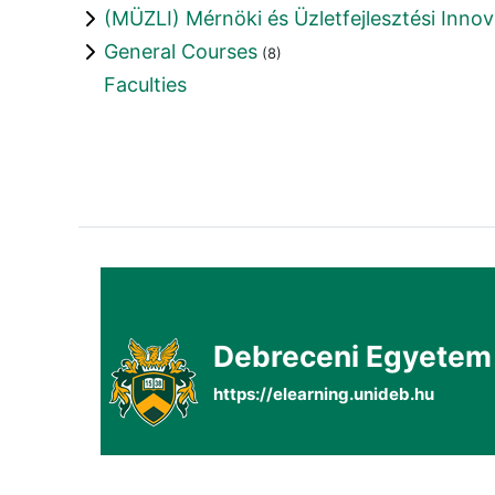
(MÜZLI) Mérnöki és Üzletfejlesztési Innov
General Courses
(8)
Faculties
Debreceni Egyetem
https://elearning.unideb.hu