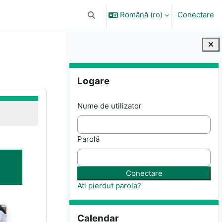
Română ‎(ro)‎
Conectare
Afișați căutarea
Blocuri
Omite Logare
Logare
Nume de utilizator
Parolă
Ați pierdut parola?
Omite Calendar
Calendar