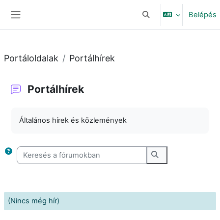
Tovább a fő tartalomhoz
Belépés
Keresési bemeneti adat
Oldalpanel
Portáloldalak
Portálhírek
Portálhírek
Teljesítési követelmények
Általános hírek és közlemények
Keresés a fórumokban
Keresés a fórumo
(Nincs még hír)