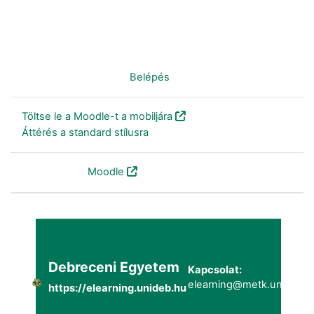
Nincs bejelentkezve. (
Belépés
)
Töltse le a Moodle-t a mobiljára
Áttérés a standard stílusra
Szolgáltatja a
Moodle
Debreceni Egyetem
Kapcsolat:
elearning@metk.unideb.h
https://elearning.unideb.hu