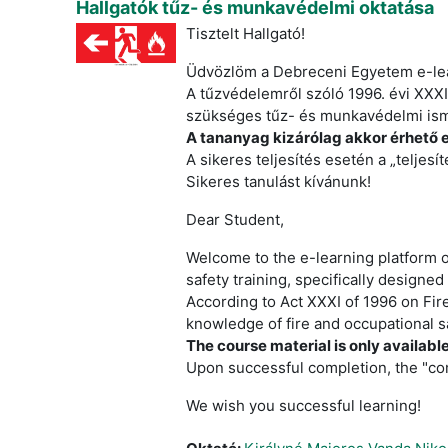
Hallgatók tűz- és munkavédelmi oktatása
Tisztelt Hallgató!
Üdvözlöm a Debreceni Egyetem e-learn
A tűzvédelemről szóló 1996. évi XXXI.
szükséges tűz- és munkavédelmi isme
A tananyag kizárólag akkor érhető e
A sikeres teljesítés esetén a „telje
Sikeres tanulást kívánunk!
Dear Student,
Welcome to the e-learning platform o
safety training, specifically designed
According to Act XXXI of 1996 on Fire
knowledge of fire and occupational s
The course material is only availabl
Upon successful completion, the "com
We wish you successful learning!