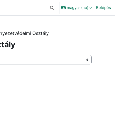
magyar ‎(hu)‎
Belépés
Keresési bemeneti adatok váltása
nyezetvédelmi Osztály
tály