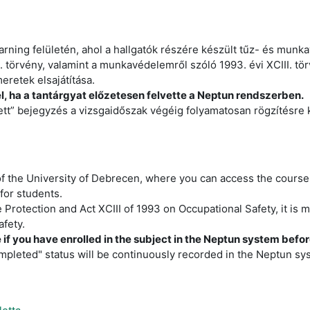
ing felületén, ahol a hallgatók részére készült tűz- és munka
 törvény, valamint a munkavédelemről szóló 1993. évi XCIII. tör
retek elsajátítása.
l, ha a tantárgyat előzetesen felvette a Neptun rendszerben.
sített” bejegyzés a vizsgaidőszak végéig folyamatosan rögzítésr
f the University of Debrecen, where you can access the course m
 for students.
 Protection and Act XCIII of 1993 on Occupational Safety, it is
afety.
e if you have enrolled in the subject in the Neptun system befo
pleted" status will be continuously recorded in the Neptun sys