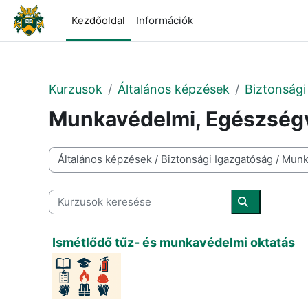
Tovább a fő tartalomhoz
Kezdőoldal
Információk
Kurzusok
Általános képzések
Biztonsági
Munkavédelmi, Egészségv
Kurzuskategóriák
Kurzusok keresése
Kurzusok ke
Ismétlődő tűz- és munkavédelmi oktatás