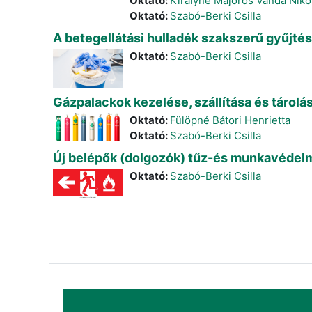
Oktató:
Királyné Majoros Vanda Niko
Oktató:
Szabó-Berki Csilla
A betegellátási hulladék szakszerű gyűjté
Oktató:
Szabó-Berki Csilla
Gázpalackok kezelése, szállítása és tárolá
Oktató:
Fülöpné Bátori Henrietta
Oktató:
Szabó-Berki Csilla
Új belépők (dolgozók) tűz-és munkavédelm
Oktató:
Szabó-Berki Csilla