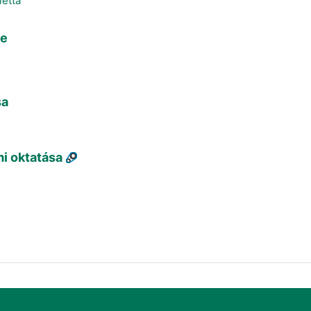
letta
se
sa
i oktatása