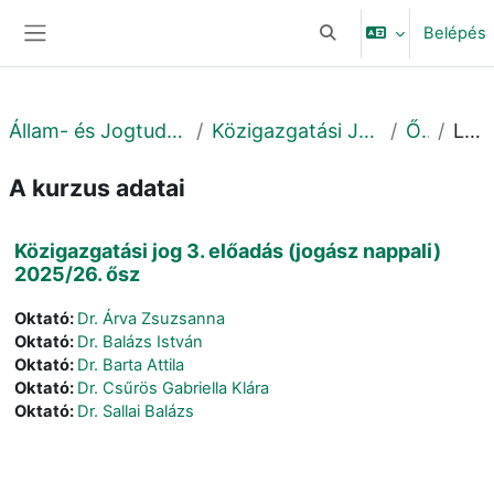
Tovább a fő tartalomhoz
Belépés
Keresési bemeneti adat
Oldalpanel
Állam- és Jogtudományi Kar
Közigazgatási Jogi Tanszék
Őszi
Leírás
A kurzus adatai
Közigazgatási jog 3. előadás (jogász nappali)
2025/26. ősz
Oktató:
Dr. Árva Zsuzsanna
Oktató:
Dr. Balázs István
Oktató:
Dr. Barta Attila
Oktató:
Dr. Csűrös Gabriella Klára
Oktató:
Dr. Sallai Balázs