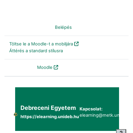
Nincs bejelentkezve. (
Belépés
)
Töltse le a Moodle-t a mobiljára
Áttérés a standard stílusra
Szolgáltatja a
Moodle
Debreceni Egyetem
Kapcsolat:
elearning@metk.unideb.h
https://elearning.unideb.hu