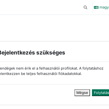
magyar
Keresési bemen
Bejelentkezés szükséges
endégek nem érik el a felhasználói profilokat. A folytatáshoz
elentkezzen be teljes felhasználói fiókadatokkal.
Mégse
Folytatá