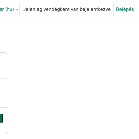
 ‎(hu)‎
Jelenleg vendégként van bejelentkezve
Belépés
eti adatok váltása
s