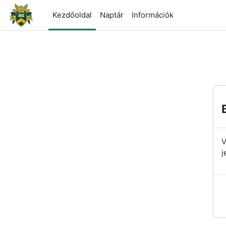
Tovább a fő tartalomhoz
Kezdőoldal
Naptár
Információk
V
j