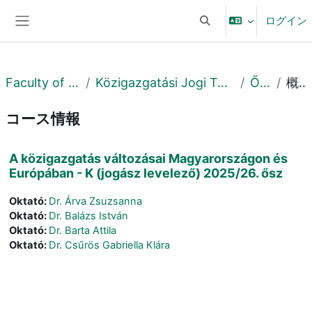
メインコンテンツへスキップする
ログイン
検索入力に切り替える
サイドパネル
Faculty of Law
Közigazgatási Jogi Tanszék
Őszi
概要
コース情報
A közigazgatás változásai Magyarországon és
Európában - K (jogász levelező) 2025/26. ősz
Oktató:
Dr. Árva Zsuzsanna
Oktató:
Dr. Balázs István
Oktató:
Dr. Barta Attila
Oktató:
Dr. Csűrös Gabriella Klára