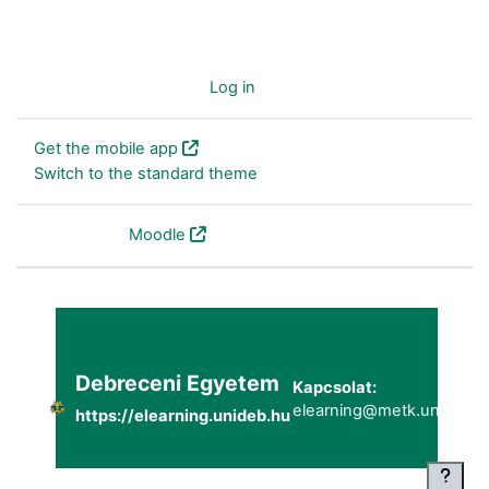
You are not logged in. (
Log in
)
Get the mobile app
Switch to the standard theme
Powered by
Moodle
Debreceni Egyetem
Kapcsolat:
elearning@metk.unideb.h
https://elearning.unideb.hu