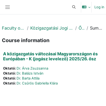
Skip to main content
Log in
Toggle search input
Side panel
Faculty of Law
Közigazgatási Jogi Tanszék
Őszi
Summary
Course information
A közigazgatás változásai Magyarországon és
Európában - K (jogász levelező) 2025/26. ősz
Oktató:
Dr. Árva Zsuzsanna
Oktató:
Dr. Balázs István
Oktató:
Dr. Barta Attila
Oktató:
Dr. Csűrös Gabriella Klára