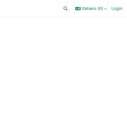
Italiano ‎(it)‎
Login
Attiva/disattiva input di ricerca