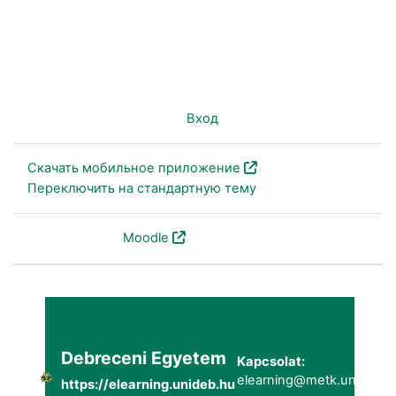
Вы не вошли в систему (
Вход
)
Скачать мобильное приложение
Переключить на стандартную тему
На платформе
Moodle
Debreceni Egyetem
Kapcsolat:
elearning@metk.unideb.h
https://elearning.unideb.hu