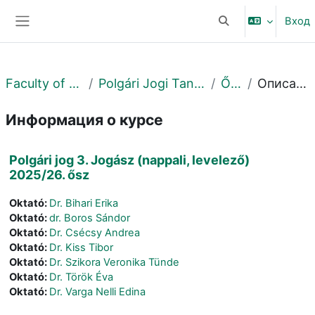
Перейти к основному содержанию
Вход
Изменить данные 
Боковая панель
Faculty of Law
Polgári Jogi Tanszék
Őszi
Описание
Информация о курсе
Polgári jog 3. Jogász (nappali, levelező)
2025/26. ősz
Oktató:
Dr. Bihari Erika
Oktató:
dr. Boros Sándor
Oktató:
Dr. Csécsy Andrea
Oktató:
Dr. Kiss Tibor
Oktató:
Dr. Szikora Veronika Tünde
Oktató:
Dr. Török Éva
Oktató:
Dr. Varga Nelli Edina