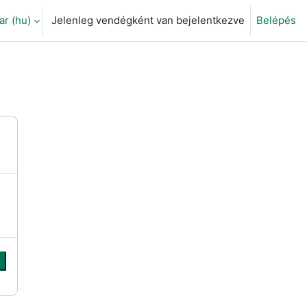
 ‎(hu)‎
Jelenleg vendégként van bejelentkezve
Belépés
eti adatok váltása
s