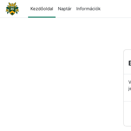
Tovább a fő tartalomhoz
Kezdőoldal
Naptár
Információk
V
j