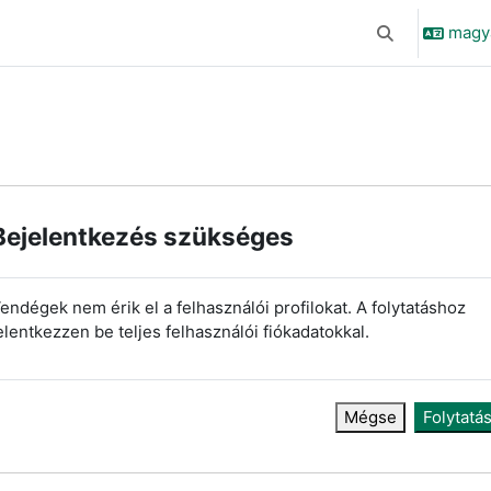
magyar
Keresési bemen
Bejelentkezés szükséges
endégek nem érik el a felhasználói profilokat. A folytatáshoz
elentkezzen be teljes felhasználói fiókadatokkal.
Mégse
Folytatá