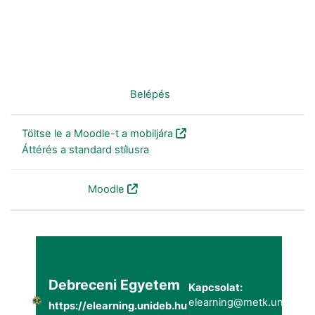
Nincs bejelentkezve. (
Belépés
)
Töltse le a Moodle-t a mobiljára
Áttérés a standard stílusra
Szolgáltatja a
Moodle
Debreceni Egyetem
Kapcsolat:
elearning@metk.unideb.h
https://elearning.unideb.hu