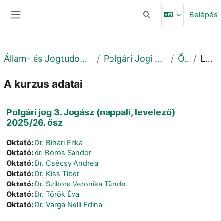
Tovább a fő tartalomhoz
Belépés
Keresési bemeneti adat
Oldalpanel
Állam- és Jogtudományi Kar
Polgári Jogi Tanszék
Őszi
Leírás
A kurzus adatai
Polgári jog 3. Jogász (nappali, levelező)
2025/26. ősz
Oktató:
Dr. Bihari Erika
Oktató:
dr. Boros Sándor
Oktató:
Dr. Csécsy Andrea
Oktató:
Dr. Kiss Tibor
Oktató:
Dr. Szikora Veronika Tünde
Oktató:
Dr. Török Éva
Oktató:
Dr. Varga Nelli Edina