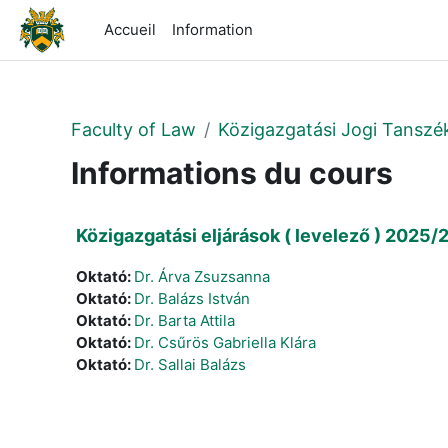
Passer au contenu principal
Accueil
Information
Faculty of Law
Közigazgatási Jogi Tanszé
Informations du cours
Közigazgatási eljárások ( levelező ) 2025/2
Oktató:
Dr. Árva Zsuzsanna
Oktató:
Dr. Balázs István
Oktató:
Dr. Barta Attila
Oktató:
Dr. Csűrös Gabriella Klára
Oktató:
Dr. Sallai Balázs