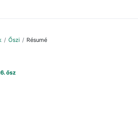
k
Őszi
Résumé
6. ősz