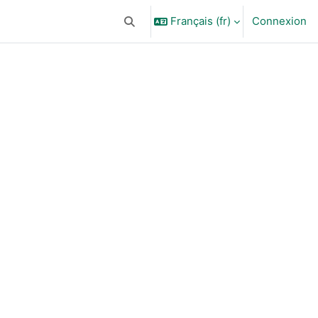
Français ‎(fr)‎
Connexion
Activer/désactiver la saisie de recherc