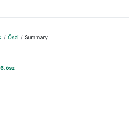
k
Őszi
Summary
6. ősz