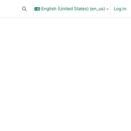
English (United States) ‎(en_us)‎
Log in
Toggle search input