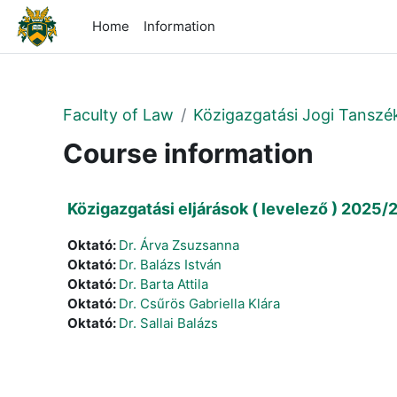
Skip to main content
Home
Information
Faculty of Law
Közigazgatási Jogi Tanszé
Course information
Közigazgatási eljárások ( levelező ) 2025/2
Oktató:
Dr. Árva Zsuzsanna
Oktató:
Dr. Balázs István
Oktató:
Dr. Barta Attila
Oktató:
Dr. Csűrös Gabriella Klára
Oktató:
Dr. Sallai Balázs