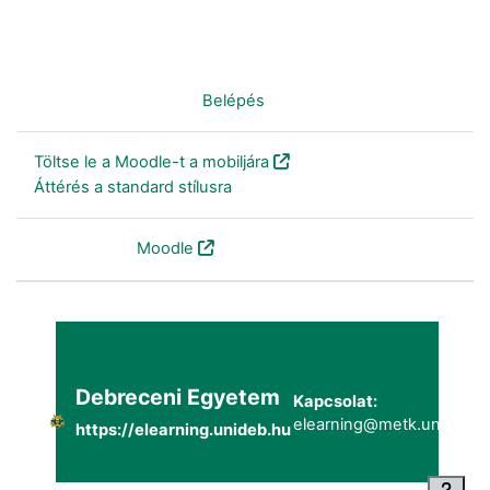
Nincs bejelentkezve. (
Belépés
)
Töltse le a Moodle-t a mobiljára
Áttérés a standard stílusra
Szolgáltatja a
Moodle
Debreceni Egyetem
Kapcsolat:
elearning@metk.unideb.h
https://elearning.unideb.hu