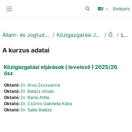
Tovább a fő tartalomhoz
Belépés
Keresési bemeneti adat
Oldalpanel
Állam- és Jogtudományi Kar
Közigazgatási Jogi Tanszék
Őszi
Leírás
A kurzus adatai
Közigazgatási eljárások ( levelező ) 2025/26.
ősz
Oktató:
Dr. Árva Zsuzsanna
Oktató:
Dr. Balázs István
Oktató:
Dr. Barta Attila
Oktató:
Dr. Csűrös Gabriella Klára
Oktató:
Dr. Sallai Balázs