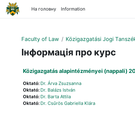
Перейти до головного вмісту
На головну
Information
Faculty of Law
Közigazgatási Jogi Tanszé
Інформація про курс
Közigazgatás alapintézményei (nappali) 2
Oktató:
Dr. Árva Zsuzsanna
Oktató:
Dr. Balázs István
Oktató:
Dr. Barta Attila
Oktató:
Dr. Csűrös Gabriella Klára