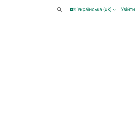
Українська ‎(uk)‎
Увійти
Переключити введення пошуку