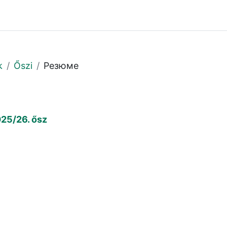
k
Őszi
Резюме
025/26. ősz