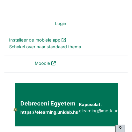
Je bent niet ingelogd (
Login
)
Installeer de mobiele app
Schakel over naar standaard thema
Powered by
Moodle
Debreceni Egyetem
Kapcsolat:
elearning@metk.unideb.h
https://elearning.unideb.hu