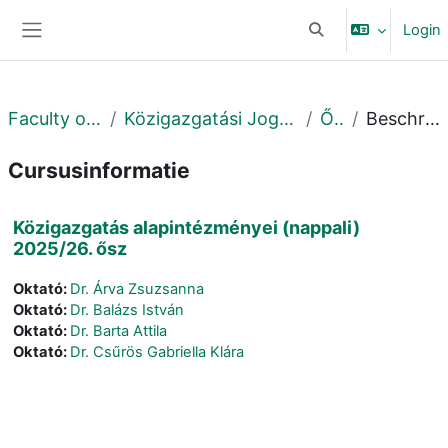
Ga naar hoofdinhoud
Login
Schakel zoek invoer
Zijpaneel
Faculty of Law
Közigazgatási Jogi Tanszék
Őszi
Beschrijving
Cursusinformatie
Közigazgatás alapintézményei (nappali)
2025/26. ősz
Oktató:
Dr. Árva Zsuzsanna
Oktató:
Dr. Balázs István
Oktató:
Dr. Barta Attila
Oktató:
Dr. Csűrös Gabriella Klára