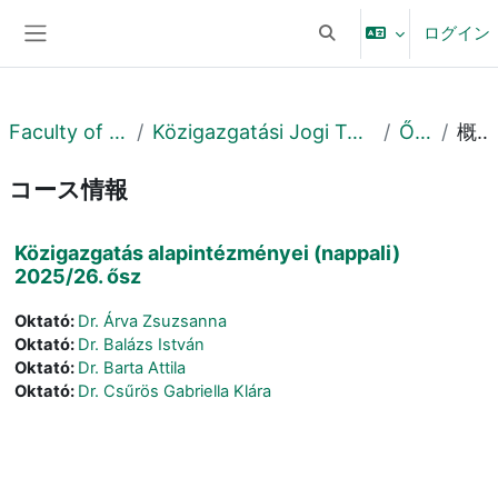
メインコンテンツへスキップする
ログイン
検索入力に切り替える
サイドパネル
Faculty of Law
Közigazgatási Jogi Tanszék
Őszi
概要
コース情報
Közigazgatás alapintézményei (nappali)
2025/26. ősz
Oktató:
Dr. Árva Zsuzsanna
Oktató:
Dr. Balázs István
Oktató:
Dr. Barta Attila
Oktató:
Dr. Csűrös Gabriella Klára