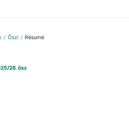
k
Őszi
Résumé
025/26. ősz