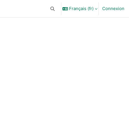
Français ‎(fr)‎
Connexion
Activer/désactiver la saisie de recherc