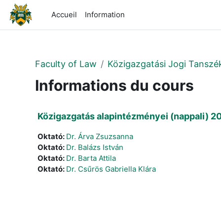
Passer au contenu principal
Accueil
Information
Faculty of Law
Közigazgatási Jogi Tanszé
Informations du cours
Közigazgatás alapintézményei (nappali) 2
Oktató:
Dr. Árva Zsuzsanna
Oktató:
Dr. Balázs István
Oktató:
Dr. Barta Attila
Oktató:
Dr. Csűrös Gabriella Klára