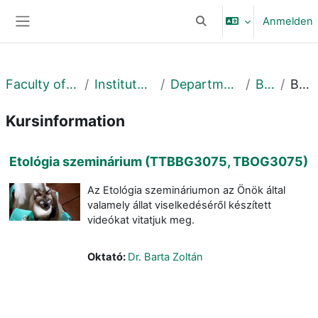
Zum Hauptinhalt
Anmelden
Sucheingabe umschalte
Website-Übersicht
Faculty of Science and Technology
Institute of Biology and Ecology
Department of Evolutionary Zoology
Biológia BSc
Beschreibung
Kursinformation
Etológia szeminárium (TTBBG3075, TBOG3075)
Az Etológia szemináriumon az Önök által
valamely állat viselkedéséről készített
videókat vitatjuk meg.
Oktató:
Dr. Barta Zoltán