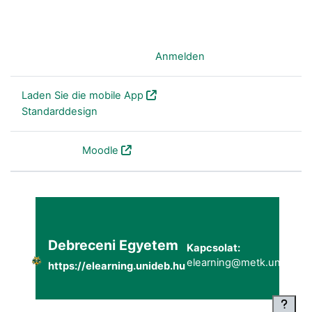
Sie sind nicht angemeldet. (
Anmelden
)
Laden Sie die mobile App
Standarddesign
Powered by
Moodle
Debreceni Egyetem
Kapcsolat:
elearning@metk.unideb.h
https://elearning.unideb.hu