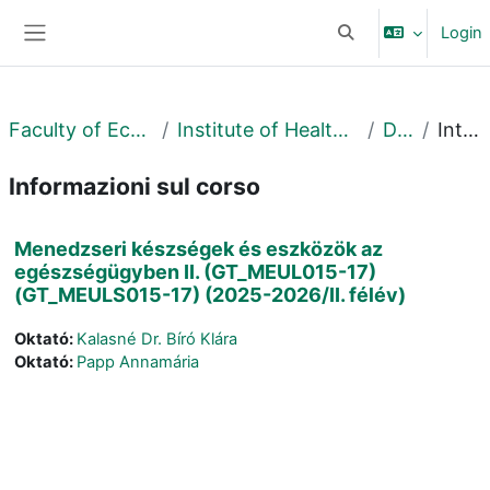
Vai al contenuto principale
Login
Attiva/disattiva input
Pannello laterale
Faculty of Economics and Business
Institute of Health Economy and Management
Debrecen
Introduzione
Informazioni sul corso
Menedzseri készségek és eszközök az
egészségügyben II. (GT_MEUL015-17)
(GT_MEULS015-17) (2025-2026/II. félév)
Oktató:
Kalasné Dr. Bíró Klára
Oktató:
Papp Annamária