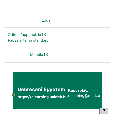
Non sei collegato. (
Login
)
Ottieni l'app mobile
Passa al tema standard
Powered by
Moodle
Debreceni Egyetem
Kapcsolat:
elearning@metk.unideb.h
https://elearning.unideb.hu