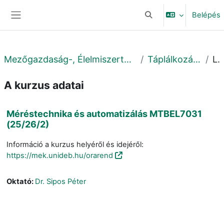
Tovább a fő tartalomhoz
Belépés
Keresési bemeneti adat
Oldalpanel
Mezőgazdaság-, Élelmiszertudományi és Környezetgazdálkodási Kar
Táplálkozástudományi Intézet
Leírá
A kurzus adatai
Méréstechnika és automatizálás MTBEL7031
(25/26/2)
Információ a kurzus helyéről és idejéről:
https://mek.unideb.hu/orarend
Oktató:
Dr. Sipos Péter