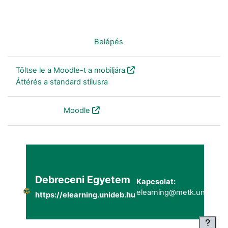
Nincs bejelentkezve. (
Belépés
)
Töltse le a Moodle-t a mobiljára
Áttérés a standard stílusra
Szolgáltatja a
Moodle
Debreceni Egyetem
Kapcsolat:
elearning@metk.unideb.h
https://elearning.unideb.hu