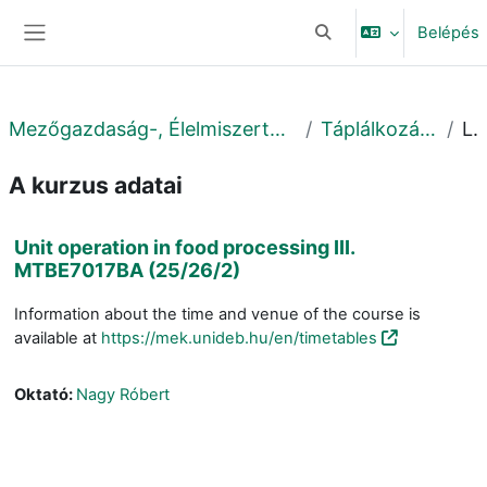
Tovább a fő tartalomhoz
Belépés
Keresési bemeneti adat
Oldalpanel
Mezőgazdaság-, Élelmiszertudományi és Környezetgazdálkodási Kar
Táplálkozástudományi Intézet
Leírá
A kurzus adatai
Unit operation in food processing III.
MTBE7017BA (25/26/2)
Information about the time and venue of the course is
available at
https://mek.unideb.hu/en/timetables
Oktató:
Nagy Róbert