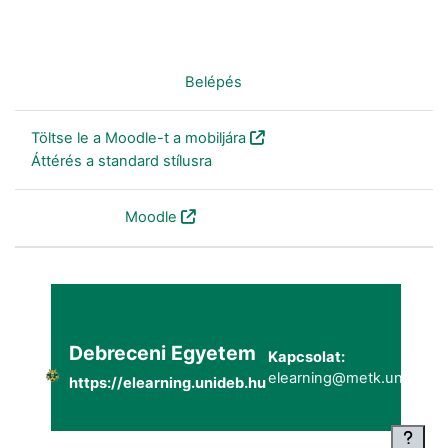
Nincs bejelentkezve. (
Belépés
)
Töltse le a Moodle-t a mobiljára
Áttérés a standard stílusra
Szolgáltatja a
Moodle
Debreceni Egyetem
Kapcsolat:
elearning@metk.unideb.h
https://elearning.unideb.hu