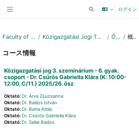
メインコンテンツへスキップする
ログイン
検索入力に切り替える
サイドパネル
Faculty of Law
Közigazgatási Jogi Tanszék
Őszi
概要
コース情報
Közigazgatási jog 3. szeminárium - 6. gyak.
csoport - Dr. Csűrös Gabriella Klára (K: 10:00-
12:00, C/11.) 2025/26. ősz
Oktató:
Dr. Árva Zsuzsanna
Oktató:
Dr. Balázs István
Oktató:
Dr. Barta Attila
Oktató:
Dr. Csűrös Gabriella Klára
Oktató:
Dr. Sallai Balázs