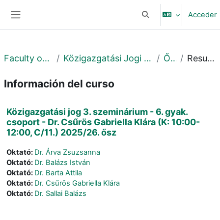
Salta al contenido principal
Acceder
Selector de búsqueda 
Panel lateral
Faculty of Law
Közigazgatási Jogi Tanszék
Őszi
Resumen
Información del curso
Közigazgatási jog 3. szeminárium - 6. gyak.
csoport - Dr. Csűrös Gabriella Klára (K: 10:00-
12:00, C/11.) 2025/26. ősz
Oktató:
Dr. Árva Zsuzsanna
Oktató:
Dr. Balázs István
Oktató:
Dr. Barta Attila
Oktató:
Dr. Csűrös Gabriella Klára
Oktató:
Dr. Sallai Balázs