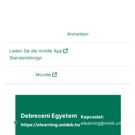
Sie sind nicht angemeldet. (
Anmelden
)
Laden Sie die mobile App
Standarddesign
Powered by
Moodle
Debreceni Egyetem
Kapcsolat:
elearning@metk.unideb.h
https://elearning.unideb.hu