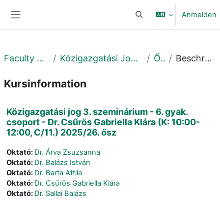
Zum Hauptinhalt
Anmelden
Sucheingabe umschalte
Website-Übersicht
Faculty of Law
Közigazgatási Jogi Tanszék
Őszi
Beschreibung
Kursinformation
Közigazgatási jog 3. szeminárium - 6. gyak.
csoport - Dr. Csűrös Gabriella Klára (K: 10:00-
12:00, C/11.) 2025/26. ősz
Oktató:
Dr. Árva Zsuzsanna
Oktató:
Dr. Balázs István
Oktató:
Dr. Barta Attila
Oktató:
Dr. Csűrös Gabriella Klára
Oktató:
Dr. Sallai Balázs