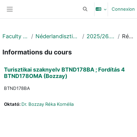
Passer au contenu principal
Connexion
Activer/désactiver la sais
Panneau latéral
Faculty of Arts
Néderlandisztika Tanszék
2025/26. 2. félév
Résumé
Informations du cours
Turisztikai szaknyelv BTND178BA ; Fordítás 4
BTND178OMA (Bozzay)
BTND178BA
Oktató:
Dr. Bozzay Réka Kornélia