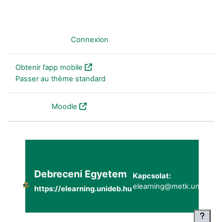
Non connecté. (
Connexion
)
Obtenir l’app mobile
Passer au thème standard
Fourni par
Moodle
Debreceni Egyetem
Kapcsolat:
elearning@metk.unideb.h
https://elearning.unideb.hu