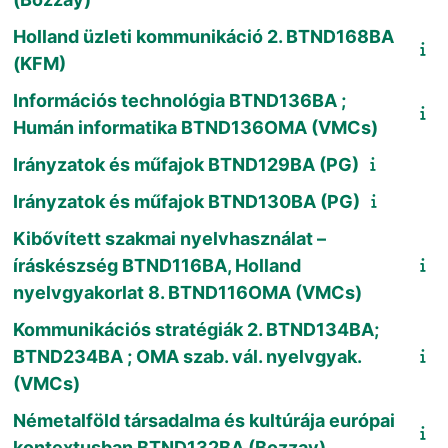
Holland üzleti kommunikáció 2. BTND168BA
(KFM)
Információs technológia BTND136BA ;
Humán informatika BTND136OMA (VMCs)
Irányzatok és műfajok BTND129BA (PG)
Irányzatok és műfajok BTND130BA (PG)
Kibővített szakmai nyelvhasználat –
íráskészség BTND116BA, Holland
nyelvgyakorlat 8. BTND116OMA (VMCs)
Kommunikációs stratégiák 2. BTND134BA;
BTND234BA ; OMA szab. vál. nyelvgyak.
(VMCs)
Németalföld társadalma és kultúrája európai
kontextusban BTND132BA (Bozzay)