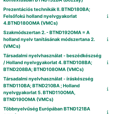
Prezentációs technikák II. BTND180BA;
Felsőfokú holland nyelvgyakorlat
4.BTND180OMA (VMCs)
Szakmódszertan 2. - BTND192OMA = A
holland nyelv tanításának módszertana 2.
(VMCs)
Társadalmi nyelvhasználat - beszédkészség
/ Holland nyelvgyakorlat 4. BTND108BA;
BTND208BA; BTND108OMA (VMCs)
Társadalmi nyelvhasználat - íráskészség
BTND110BA; BTND210BA ; Holland
nyelvgyakorlat 5. BTND110OMA,
BTND190OMA (VMCs)
Többnyelvűség Európában BTND121BA