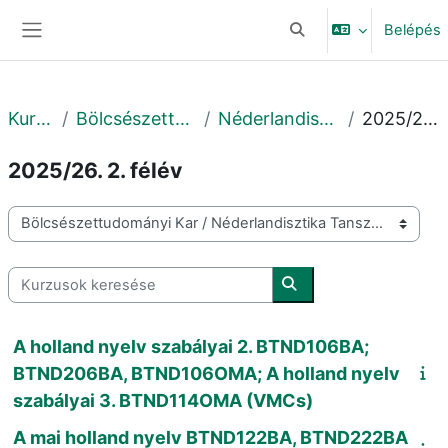
Tovább a fő tartalomhoz
Belépés
Keresési bemeneti adat
Oldalpanel
Kurzusok
Bölcsészettudományi Kar
Néderlandisztika Tanszék
2025/26. 2. félév
2025/26. 2. félév
Kurzuskategóriák
Kurzusok keresése
Kurzusok keresése
A holland nyelv szabályai 2. BTND106BA;
BTND206BA, BTND106OMA; A holland nyelv
szabályai 3. BTND114OMA (VMCs)
A mai holland nyelv BTND122BA, BTND222BA