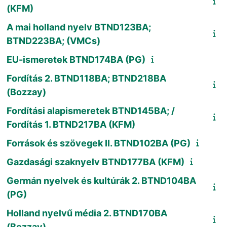
(KFM)
A mai holland nyelv BTND123BA;
BTND223BA; (VMCs)
EU-ismeretek BTND174BA (PG)
Fordítás 2. BTND118BA; BTND218BA
(Bozzay)
Fordítási alapismeretek BTND145BA; /
Fordítás 1. BTND217BA (KFM)
Források és szövegek II. BTND102BA (PG)
Gazdasági szaknyelv BTND177BA (KFM)
Germán nyelvek és kultúrák 2. BTND104BA
(PG)
Holland nyelvű média 2. BTND170BA
(Bozzay)