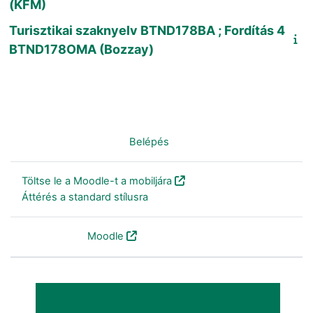
(KFM)
Turisztikai szaknyelv BTND178BA ; Fordítás 4
BTND178OMA (Bozzay)
Nincs bejelentkezve. (
Belépés
)
Töltse le a Moodle-t a mobiljára
Áttérés a standard stílusra
Szolgáltatja a
Moodle