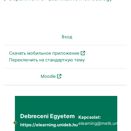
Вы не вошли в систему (
Вход
)
Скачать мобильное приложение
Переключить на стандартную тему
На платформе
Moodle
Debreceni Egyetem
Kapcsolat:
elearning@metk.unideb.h
https://elearning.unideb.hu