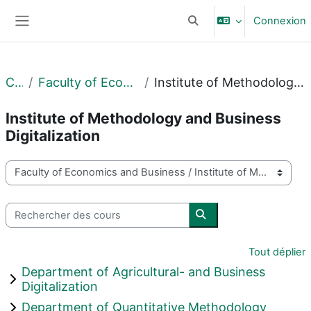
Passer au contenu principal
Connexion
Activer/désactiver la sais
Panneau latéral
Cours
Faculty of Economics and Business
Institute of Methodology and Business Digitalization
Institute of Methodology and Business
Digitalization
Catégories de cours
Rechercher des cours
Rechercher des cours
Tout déplier
Department of Agricultural- and Business
Digitalization
Department of Quantitative Methodology