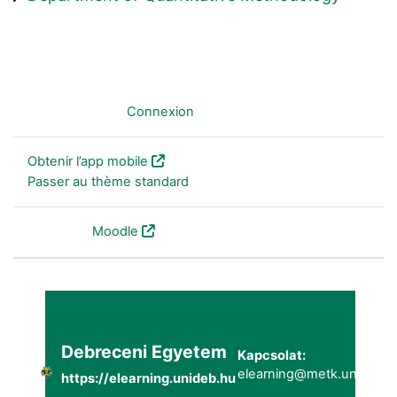
Non connecté. (
Connexion
)
Obtenir l’app mobile
Passer au thème standard
Fourni par
Moodle
Debreceni Egyetem
Kapcsolat:
elearning@metk.unideb.h
https://elearning.unideb.hu