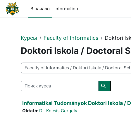
Перейти к основному содержанию
В начало
Information
Курсы
Faculty of Informatics
Doktori Is
Doktori Iskola / Doctoral 
Категории курсов
Поиск курса
Поиск курса
Informatikai Tudományok Doktori Iskola / D
Oktató:
Dr. Kocsis Gergely