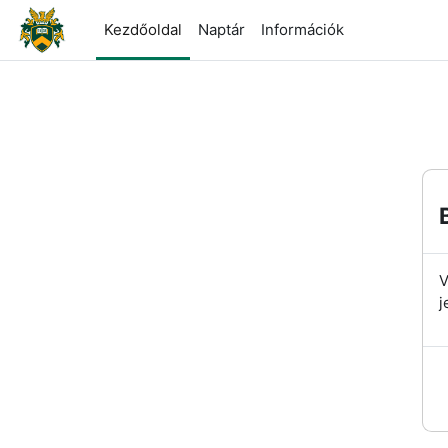
Tovább a fő tartalomhoz
Kezdőoldal
Naptár
Információk
V
j