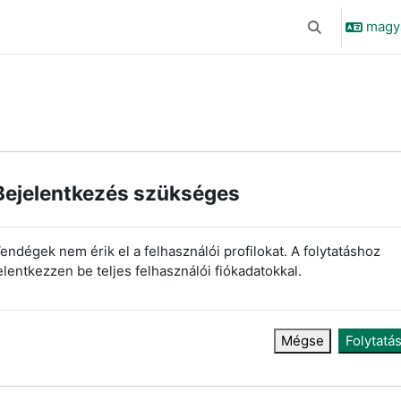
magyar
Keresési bemen
Bejelentkezés szükséges
endégek nem érik el a felhasználói profilokat. A folytatáshoz
elentkezzen be teljes felhasználói fiókadatokkal.
Mégse
Folytatá