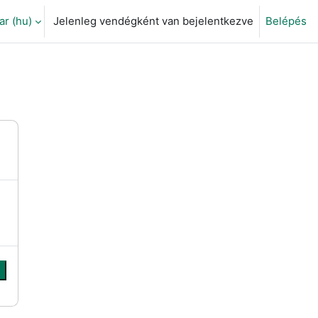
 ‎(hu)‎
Jelenleg vendégként van bejelentkezve
Belépés
eti adatok váltása
s