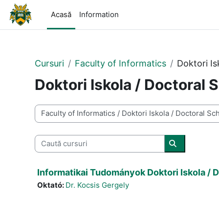
Sari la conţinutul principal
Acasă
Information
Cursuri
Faculty of Informatics
Doktori Is
Doktori Iskola / Doctoral 
Categorii curs
Caută cursuri
Caută cursur
Informatikai Tudományok Doktori Iskola / D
Oktató:
Dr. Kocsis Gergely