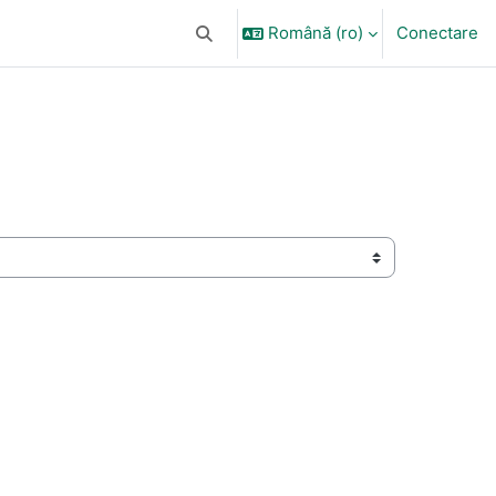
Română ‎(ro)‎
Conectare
Afișați căutarea